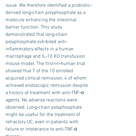
issue. We therefore identified a probiotic‐
derived long‐chain polyphosphate as a 
molecule enhancing the intestinal 
barrier function. This study 
demonstrated that long‐chain 
polyphosphate exhibited anti‐
inflammatory effects in a human 
macrophage and IL‐10 KO transfusion 
mouse model. The first‐in‐human trial 
showed that 7 of the 10 enrolled 
acquired clinical remission, 4 of whom 
achieved endoscopic remission despite 
a history of treatment with anti‐TNF‐α 
agents. No adverse reactions were 
observed. Long‐chain polyphosphate 
might be useful for the treatment of 
refractory UC, even in patients with 
failure or intolerance to anti‐TNF‐α 