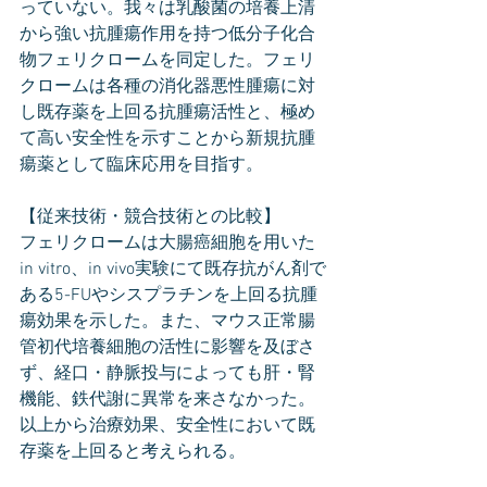
っていない。我々は乳酸菌の培養上清
から強い抗腫瘍作用を持つ低分子化合
物フェリクロームを同定した。フェリ
クロームは各種の消化器悪性腫瘍に対
し既存薬を上回る抗腫瘍活性と、極め
て高い安全性を示すことから新規抗腫
瘍薬として臨床応用を目指す。
【従来技術・競合技術との比較】
フェリクロームは大腸癌細胞を用いた
in vitro、in vivo実験にて既存抗がん剤で
ある5-FUやシスプラチンを上回る抗腫
瘍効果を示した。また、マウス正常腸
管初代培養細胞の活性に影響を及ぼさ
ず、経口・静脈投与によっても肝・腎
機能、鉄代謝に異常を来さなかった。
以上から治療効果、安全性において既
存薬を上回ると考えられる。