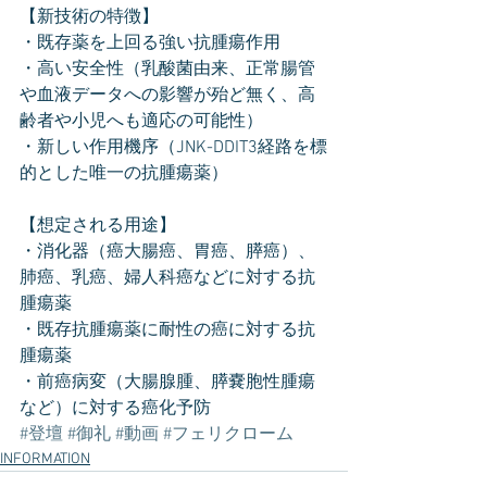
【新技術の特徴】
・既存薬を上回る強い抗腫瘍作用
・高い安全性（乳酸菌由来、正常腸管
や血液データへの影響が殆ど無く、高
齢者や小児へも適応の可能性）
・新しい作用機序（JNK-DDIT3経路を標
的とした唯一の抗腫瘍薬）
【想定される用途】
・消化器（癌大腸癌、胃癌、膵癌）、
肺癌、乳癌、婦人科癌などに対する抗
腫瘍薬
・既存抗腫瘍薬に耐性の癌に対する抗
腫瘍薬
・前癌病変（大腸腺腫、膵嚢胞性腫瘍
など）に対する癌化予防
#登壇
#御礼
#動画
#フェリクローム
INFORMATION